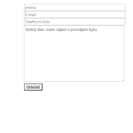
Adresa
Srázná 4837/19
586 01 Jihlava