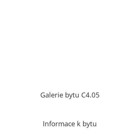
bytového domu. Orientace bytu na západ
do Havlíčkovi ulice. Byt se pronajímá
nevybavený. Vratná kauce ve výši
dvouměsíčního nájmu. Neplatí se provize.
Cena za pronájem: 7
000 Kč/měsíc
Poplatky za služby včetně el. energie 1 500
Kč/měsíc.
Galerie bytu C4.05
Informace k bytu