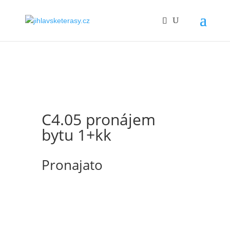
C4.05 pronájem
bytu 1+kk
Pronajato
Nabízíme k pronájmu byt s dispozicí 1+kk
o ploše 30,17 m2. Byt se nachází v 4. patře