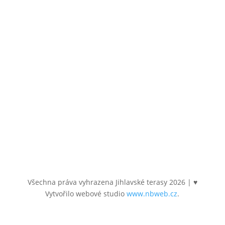
Email
byty@jihlavsketerasy.cz
Sledujte nás
Všechna práva vyhrazena Jihlavské terasy
2026
| ♥
Vytvořilo webové studio
www.nbweb.cz
.