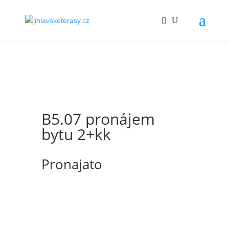
B5.07 pronájem
bytu 2+kk
Pronajato
Nabízíme k pronájmu byt s dispozicí 2+kk
o ploše 68,86 m2 s balkónem 2,55 m2. Byt