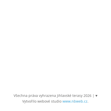
Email
byty@jihlavsketerasy.cz
Sledujte nás
Všechna práva vyhrazena Jihlavské terasy
2026
| ♥
Vytvořilo webové studio
www.nbweb.cz
.