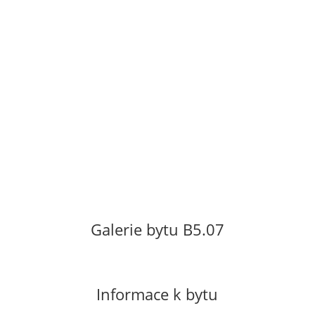
se nachází v 5. patře bytového domu.
Orientace bytu na východ s výhledem do
parku. Byt se pronajímá nevybavený.
Vratná kauce ve výši dvouměsíčního
nájmu. Neplatí se provize.
Cena za pronájem: 13
000 Kč/měsíc
Poplatky za služby včetně el. energie 3 000
Kč/měsíc.
Galerie bytu B5.07
Informace k bytu