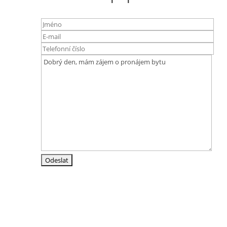
Adresa
Srázná 4837/19
586 01 Jihlava