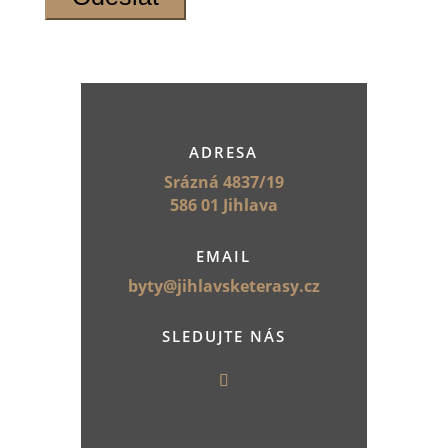
ADRESA
Srázná 4837/19
586 01 Jihlava
EMAIL
byty@jihlavsketerasy.cz
SLEDUJTE NÁS