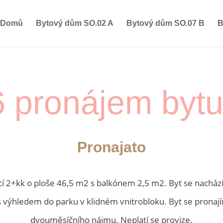
Domů
Bytový dům SO.02 A
Bytový dům SO.07 B
B
 pronájem byt
Pronajato
cí 2+kk o ploše 46,5 m2 s balkónem 2,5 m2. Byt se nachá
s výhledem do parku v klidném vnitrobloku. Byt se pronaj
dvouměsíčního nájmu. Neplatí se provize.