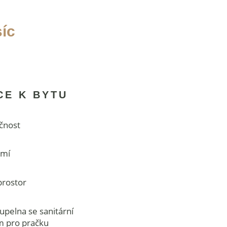
íc
CE K BYTU
čnost
omí
prostor
upelna se sanitární
m pro pračku