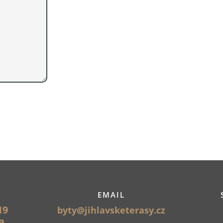
EMAIL
19
byty@jihlavsketerasy.cz
a