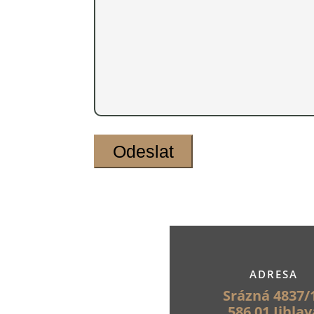
ADRESA
Srázná 4837/
586 01 Jihlav