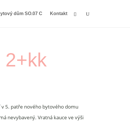
ytový dům SO.07 C
Kontakt
u 2+kk
zí v 5. patře nového bytového domu
ímá nevybavený. Vratná kauce ve výši