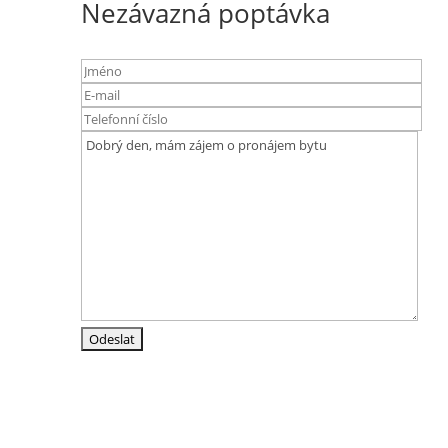
Nezávazná poptávka
Adresa
Srázná 4837/19