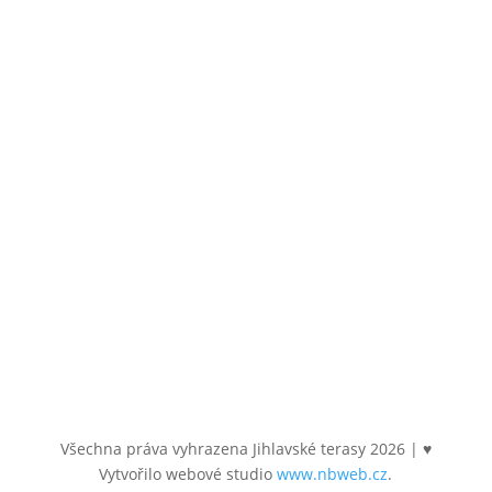
586 01 Jihlava
Email
byty@jihlavsketerasy.cz
Sledujte nás
Všechna práva vyhrazena Jihlavské terasy
2026
| ♥
Vytvořilo webové studio
www.nbweb.cz
.