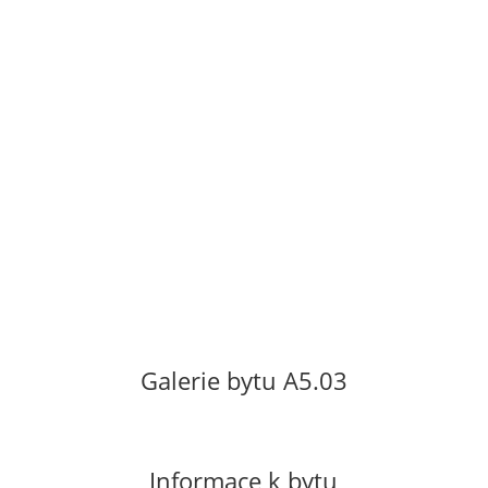
2,5 m2. Byt se nachází v 5. patře nového
bytového domu s výtahem. Orientace bytu
na jih a východ s výhledem do města. Byt
se pronajímá nevybavený. Vratná kauce ve
výši dvouměsíčního nájmu. Neplatí se
provize.
Cena za pronájem: 12
000 Kč/měsíc
Poplatky za služby včetně el. energie 3 500
Kč/měsíc.
Galerie bytu A5.03
Informace k bytu