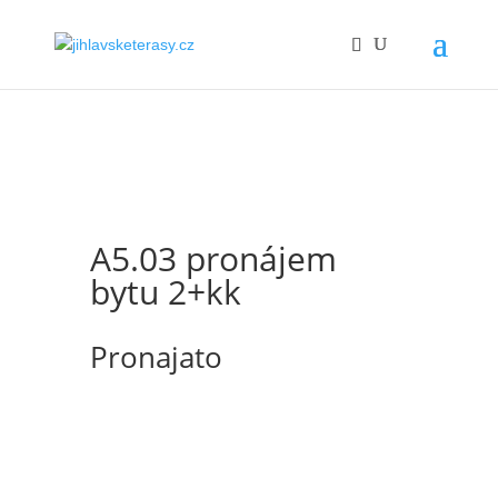
A5.03 pronájem
bytu 2+kk
Pronajato
Nabízíme k pronájmu slunný rohový byt s
dispozicí 2+kk o ploše 46,2 m2 s balkónem