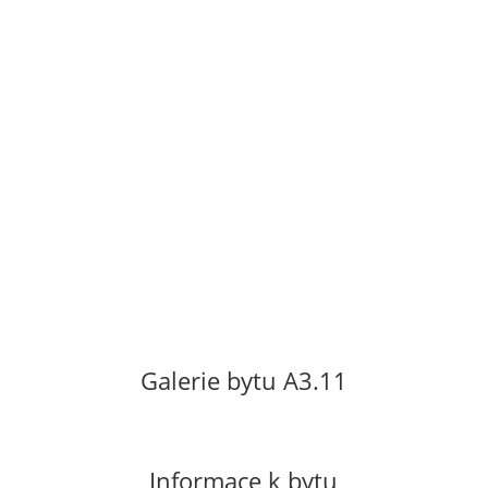
2,5 m2. Byt se nachází v 3. patře nového
bytového domu s výtahem. Orientace bytu
na jih a západ s výhledem do města. Byt
se pronajímá nevybavený. Vratná kauce ve
výši dvouměsíčního nájmu. Neplatí se
provize.
Cena za pronájem: 11
500 Kč/měsíc
Poplatky za služby včetně el. energie 2 500
Kč/měsíc.
Galerie bytu A3.11
Informace k bytu