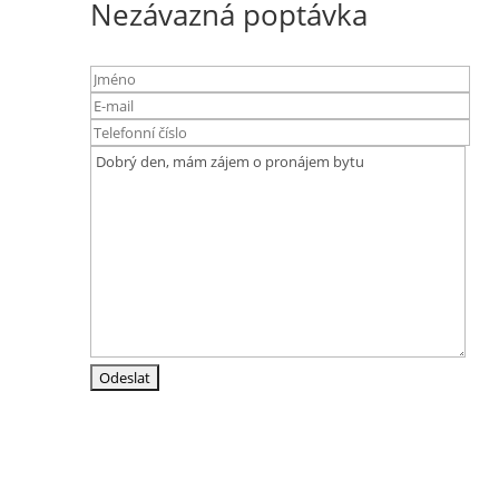
Nezávazná poptávka
Adresa
Srázná 4837/19