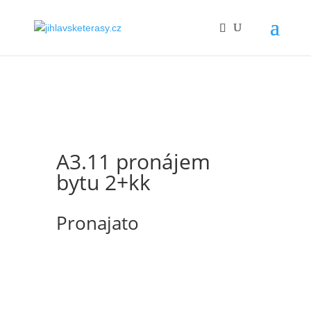
A3.11 pronájem
bytu 2+kk
Pronajato
Nabízíme k pronájmu slunný rohový byt s
dispozicí 2+kk o ploše 46,2 m2 s balkónem