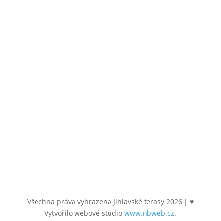
586 01 Jihlava
Email
byty@jihlavsketerasy.cz
Sledujte nás
Všechna práva vyhrazena Jihlavské terasy
2026
| ♥
Vytvořilo webové studio
www.nbweb.cz
.