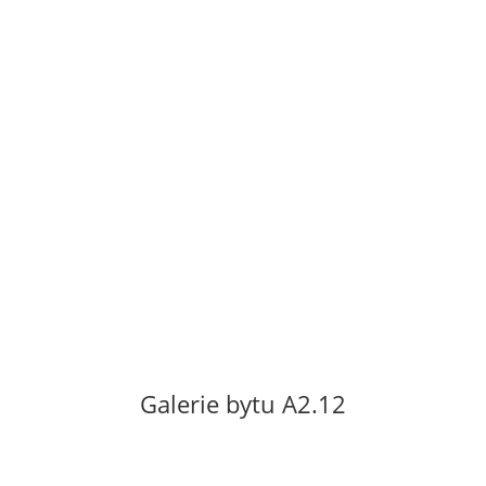
0,8 m2. Byt se nachází v 2. patře nového
bytového domu
s výtahem. Orientace bytu na jih s
výhledem do města. Byt se pronajímá
nevybavený. Vratná kauce ve výši
dvouměsíčního nájmu.
Neplatí se provize.
Cena za pronájem: 9
000 Kč/měsíc
Poplatky za služby včetně el. energie 2 500
Kč/měsíc.
Galerie bytu A2.12