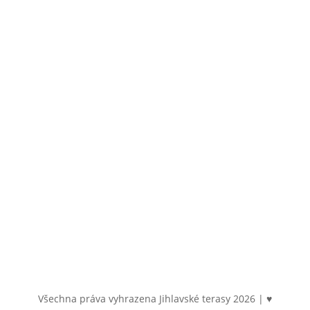
Srázná 4837/19
586 01 Jihlava
Email
byty@jihlavsketerasy.cz
Sledujte nás
Všechna práva vyhrazena Jihlavské terasy
2026
| ♥