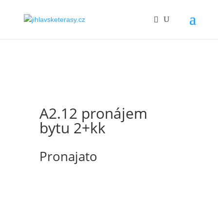
A2.12 pronájem
bytu 2+kk
Pronajato
Nabízíme k pronájmu slunný byt s
dispozicí 2+kk o ploše 42,4 m2 s balkónem