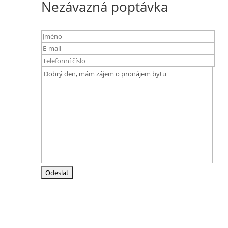
Nezávazná poptávka
Adresa
Srázná 4837/19