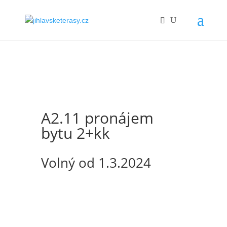
A2.11 pronájem
bytu 2+kk
Volný od 1.3.2024
Nabízíme k pronájmu slunný rohový byt s
dispozicí 2+kk o ploše 42,4 m2 s balkónem