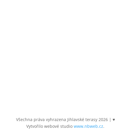
586 01 Jihlava
Email
byty@jihlavsketerasy.cz
Sledujte nás
Všechna práva vyhrazena Jihlavské terasy
2026
| ♥
Vytvořilo webové studio
www.nbweb.cz
.