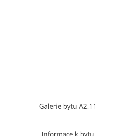
0,8 m2. Byt se nachází v 2. patře nového
bytového domu s výtahem. Orientace bytu
na jih a západ s výhledem do města. Byt
se pronajímá nevybavený. Vratná kauce ve
výši dvouměsíčního nájmu. Neplatí se
provize.
Cena za pronájem: 10
500 Kč/měsíc
Poplatky za služby včetně el. energie 3 500
Kč/měsíc.
Galerie bytu A2.11
Informace k bytu