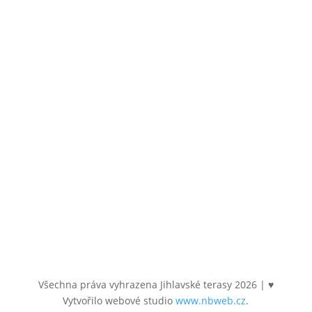
586 01 Jihlava
Email
byty@jihlavsketerasy.cz
Sledujte nás
Všechna práva vyhrazena Jihlavské terasy
2026
| ♥
Vytvořilo webové studio
www.nbweb.cz
.