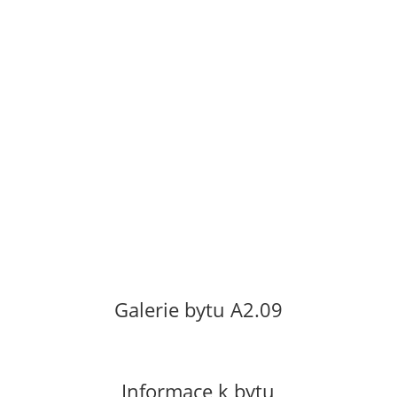
nachází v 2. patře nového bytového domu
s výtahem. Orientace bytu na sever s
výhledem do parku v klidném vnitrobloku.
Byt se pronajímá nevybavený. Vratná
kauce ve výši dvouměsíčního nájmu.
Neplatí se provize.
Cena za pronájem: 11
000 Kč/měsíc
Poplatky za služby včetně el. energie 3 500
Kč/měsíc.
Galerie bytu A2.09
Informace k bytu