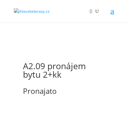
A2.09 pronájem
bytu 2+kk
Pronajato
Nabízíme k pronájmu byt s dispozicí 2+kk
o ploše 46,1 m2 s balkónem 2,5 m2. Byt se