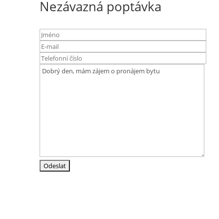
Nezávazná poptávka
Adresa
Srázná 4837/19