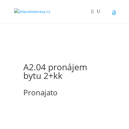
A2.04 pronájem
bytu 2+kk
Pronajato
Nabízíme k pronájmu rohový byt s
dispozicí 2+kk o ploše 46,2 m2 s balkónem