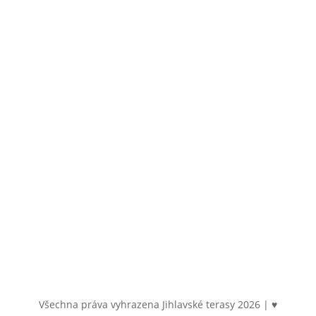
Srázná 4837/19
586 01 Jihlava
Email
byty@jihlavsketerasy.cz
Sledujte nás
Všechna práva vyhrazena Jihlavské terasy
2026
| ♥