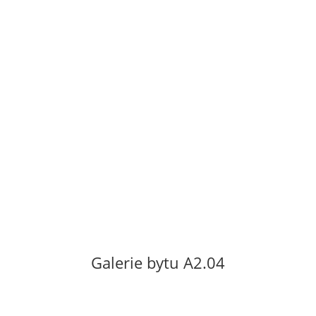
2,5 m2. Byt se nachází v 2. patře nového
bytového domu
s výtahem. Orientace bytu na sever a
západ s výhledem do parku v klidném
vnitroboku. Byt se pronajímá nevybavený.
Vratná kauce ve výši dvouměsíčního
nájmu. Neplatí se provize.
Cena za pronájem: 12
000 Kč/měsíc
Poplatky za služby včetně el. energie 3 500
Kč/měsíc.
Galerie bytu A2.04